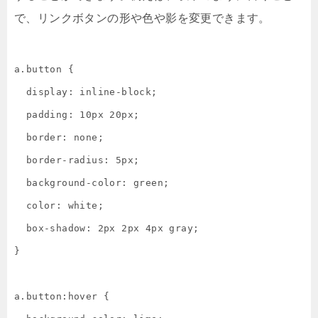
で、リンクボタンの形や色や影を変更できます。
a.button {

  display: inline-block;

  padding: 10px 20px;

  border: none;

  border-radius: 5px;

  background-color: green;

  color: white;

  box-shadow: 2px 2px 4px gray;

}

a.button:hover {
